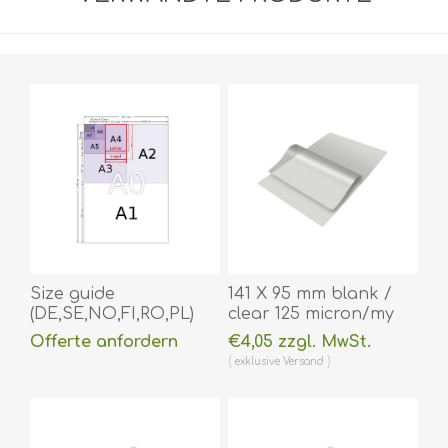
Size guide
141 X 95 mm blank /
(DE,SE,NO,FI,RO,PL)
clear 125 micron/my
laminating pouch hot
Offerte anfordern
€4,05 zzgl. MwSt.
lamination 100 pieces.
exklusive
Versand
60270043
(DE,SE,NO,FI,RO,PL)