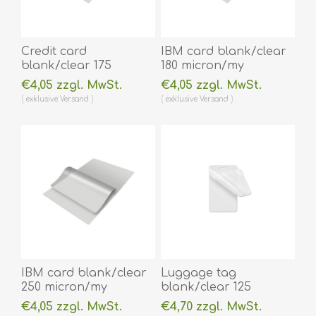
Credit card
IBM card blank/clear
blank/clear 175
180 micron/my
micron/my laminating
laminating pouch 59 x
€4,05 zzgl. MwSt.
€4,05 zzgl. MwSt.
pouch 54 x 86 mm hot
83 mm hot lamination
exklusive
Versand
exklusive
Versand
lamination 100 pieces.
100 pieces. 60270005
60270002
(DE,SE,NO,FI,RO,PL)
(DE,SE,NO,FI,RO,PL)
IBM card blank/clear
Luggage tag
250 micron/my
blank/clear 125
laminating pouch 59 x
micron/my laminating
€4,05 zzgl. MwSt.
€4,70 zzgl. MwSt.
83 mm hot lamination
pouch 64 x 106 mm