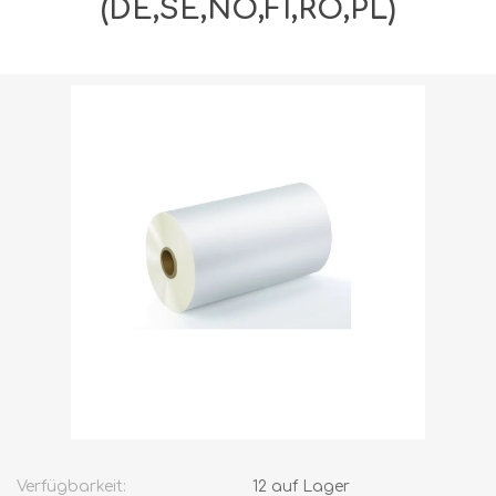
(DE,SE,NO,FI,RO,PL)
Versandgewicht [shipping_weight]:
15,5000 kg
Verfügbarkeit:
12 auf Lager