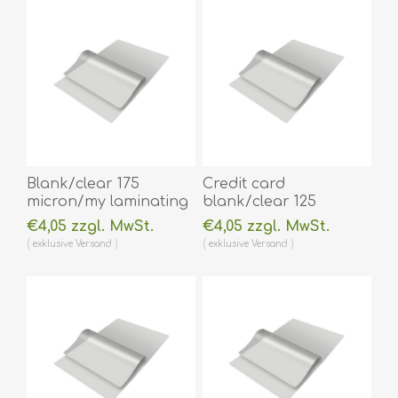
Blank/clear 175
Credit card
micron/my laminating
blank/clear 125
pouch 64 x 108 mm hot
micron/my laminating
€4,05 zzgl. MwSt.
€4,05 zzgl. MwSt.
lamination 100 pieces.
pouch 54 x 86 mm hot
exklusive
Versand
exklusive
Versand
60270014A
lamination 100 pieces.
(DE,SE,NO,FI,RO,PL)
60270001
(DE,SE,NO,FI,RO,PL)