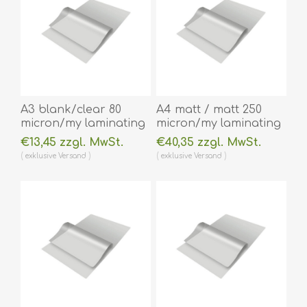
A3 blank/clear 80
A4 matt / matt 250
micron/my laminating
micron/my laminating
pouch 303 x 426 mm
pouch 216 x 303 mm
€13,45 zzgl. MwSt.
€40,35 zzgl. MwSt.
hot lamination 100
hot lamination 100
exklusive
Versand
exklusive
Versand
pieces. 60270076
pieces. 60270053A
(DE,SE,NO,FI,RO,PL)
(DE,SE,NO,FI,RO,PL)