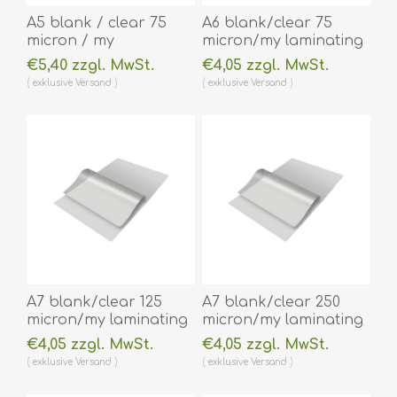
A5 blank / clear 75
A6 blank/clear 75
micron / my
micron/my laminating
laminating pouch 154
pouch 111 x 154 mm hot
€5,40 zzgl. MwSt.
€4,05 zzgl. MwSt.
x 216 mm hot
lamination 100 pieces.
exklusive
Versand
exklusive
Versand
lamination 100 pieces.
60270034
60270038
(DE,SE,NO,FI,RO,PL)
(DE,SE,NO,FI,RO,PL)
A7 blank/clear 125
A7 blank/clear 250
micron/my laminating
micron/my laminating
pouch 75 x 105 mm hot
pouch 74 x 105 mm hot
€4,05 zzgl. MwSt.
€4,05 zzgl. MwSt.
lamination 100 pieces.
lamination 100 pieces.
exklusive
Versand
exklusive
Versand
60270028
60270024
(DE,SE,NO,FI,RO,PL)
(DE,SE,NO,FI,RO,PL)