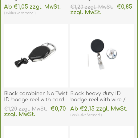
60270170
clip and card clip.
Ab €1,05 zzgl. MwSt.
€0,85
€1,20 zzgl. MwSt.
(DE,SE,NO,FI,RO,PL)
60270142
zzgl. MwSt.
exklusive
Versand
(DE,SE,NO,FI,RO,PL)
exklusive
Versand
Black carabiner No-Twist
Black heavy duty ID
ID badge reel with card
badge reel with wire /
clip. 60270142U
steel cord / cable, belt
€0,70
Ab €2,15 zzgl. MwSt.
€1,20 zzgl. MwSt.
(DE,SE,NO,FI,RO,PL)
clip and strap clip.
zzgl. MwSt.
exklusive
Versand
60270144
exklusive
Versand
(DE,SE,NO,FI,RO,PL)