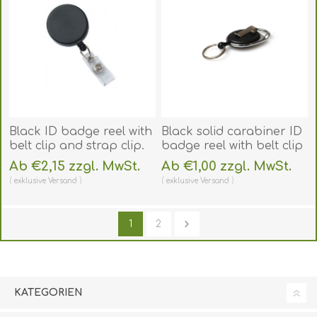
Black ID badge reel with
Black solid carabiner ID
belt clip and strap clip.
badge reel with belt clip
60270145
and key ring. 60270230
Ab €2,15 zzgl. MwSt.
Ab €1,00 zzgl. MwSt.
(DE,SE,NO,FI,RO,PL)
(DE,SE,NO,FI,RO,PL)
exklusive
Versand
exklusive
Versand
1
2
KATEGORIEN