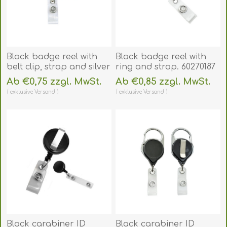
Black badge reel with
Black badge reel with
belt clip, strap and silver
ring and strap. 60270187
sticker. 60270175
(DE,SE,NO,FI,RO,PL)
Ab €0,75 zzgl. MwSt.
Ab €0,85 zzgl. MwSt.
(DE,SE,NO,FI,RO,PL)
exklusive
Versand
exklusive
Versand
Black carabiner ID
Black carabiner ID