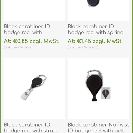
Black carabiner ID
Black carabiner ID
badge reel with
badge reel with spring
reinforced strap.
belt clip
Ab €0,85 zzgl. MwSt.
Ab €1,45 zzgl. MwSt.
60270173
rotatable/swivel(360°)
exklusive
Versand
exklusive
Versand
(DE,SE,NO,FI,RO,PL)
and strap. 60270191
(DE,SE,NO,FI,RO,PL)
Black carabiner ID
Black carabiner No-Twist
badge reel with strap.
ID badge reel with belt