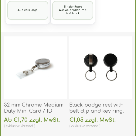
Einziehbare
Ausweis-Jojo
Ausweisrollen mit
Aufdruck
32 mm Chrome Medium
Black badge reel with
Duty Mini Card / ID
belt clip and key ring.
badge reel with belt clip
60270227
Ab €1,70 zzgl. MwSt.
€1,05 zzgl. MwSt.
and reinforce strap.
(DE,SE,NO,FI,RO,PL)
exklusive
Versand
exklusive
Versand
60270235
(DE,SE,NO,FI,RO,PL)