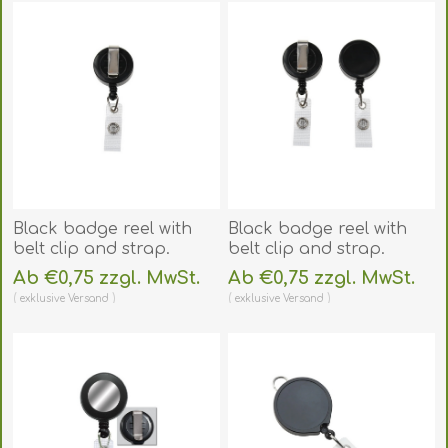
Black badge reel with
Black badge reel with
belt clip and strap.
belt clip and strap.
60270146
60270176
Ab €0,75 zzgl. MwSt.
Ab €0,75 zzgl. MwSt.
(DE,SE,NO,FI,RO,PL)
(DE,SE,NO,FI,RO,PL)
exklusive
Versand
exklusive
Versand