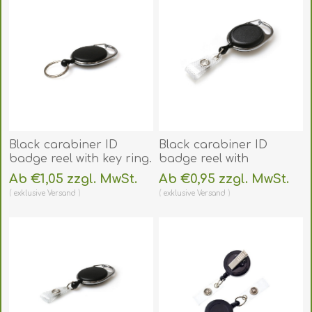
Black carabiner ID
Black carabiner ID
badge reel with key ring.
badge reel with
60270194
reinforced strap clip
Ab €1,05 zzgl. MwSt.
Ab €0,95 zzgl. MwSt.
(DE,SE,NO,FI,RO,PL)
and with Recess(for
exklusive
Versand
exklusive
Versand
sticker use). 60270238
(DE,SE,NO,FI,RO,PL)