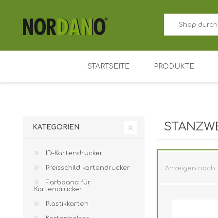
STARTSEITE
PRODUKTE
ID-Kartendrucker
Preisschild kart
STANZW
KATEGORIEN
Farbband für Ka
ID-Kartendrucker
Plastikkarten
Preisschild kartendrucker
Anzeigen nach
Kartenhalter
Farbband für
Zutrittskontrolle
Kartendrucker
Plastikkarten
Schlüsselanhäng