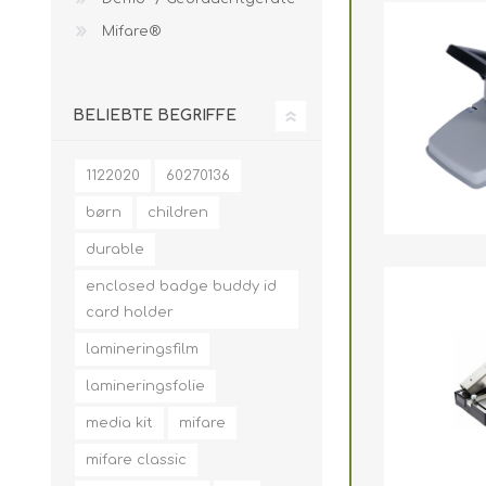
Mifare®
BELIEBTE BEGRIFFE
1122020
60270136
børn
children
durable
enclosed badge buddy id
card holder
lamineringsfilm
lamineringsfolie
media kit
mifare
mifare classic