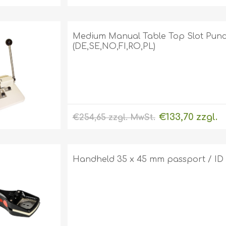
Medium Manual Table Top Slot Punch
(DE,SE,NO,FI,RO,PL)
€133,70 zzgl.
€254,65 zzgl. MwSt.
MwSt.
exklusive
Versand
Handheld 35 x 45 mm passport / ID p