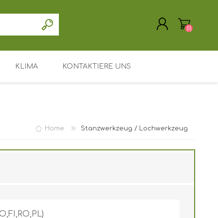
(0)
KLIMA
KONTAKTIERE UNS
REGISTRIERUNG
ANMELDEN
Treiber / Software
Unterstützung / Service
Home
Stanzwerkzeug / Lochwerkzeug
Mein Konto
Hauptseite
Leasing oder Miete
Suchen
O,FI,RO,PL)