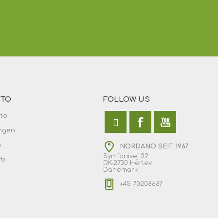
NTO
FOLLOW US
to
ngen
n
NORDANO SEIT 1967
Symfonivej 32
rb
DK-2730 Herlev
Dänemark
+45 70208687