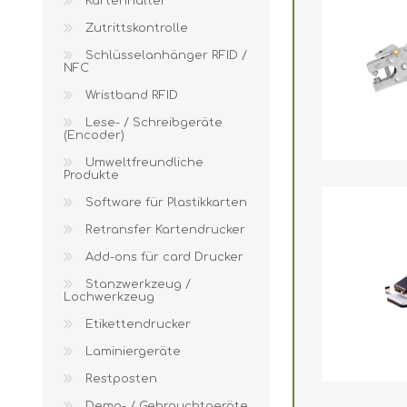
Kartenhalter
Wristband RFID
Zutrittskontrolle
Lese- / Schreibg
Schlüsselanhänger RFID /
NFC
Umweltfreundlic
Wristband RFID
Software für Plas
Lese- / Schreibgeräte
(Encoder)
Retransfer Karte
Umweltfreundliche
Add-ons für card
Produkte
Software für Plastikkarten
Stanzwerkzeug 
Retransfer Kartendrucker
Etikettendrucker
Add-ons für card Drucker
Laminiergeräte
Stanzwerkzeug /
Lochwerkzeug
Restposten
Etikettendrucker
Demo- / Gebrauc
Laminiergeräte
Mifare®
Restposten
Demo- / Gebrauchtgeräte