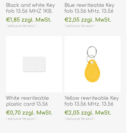
Black and white Key
Blue rewriteable Key
fob 13.56 MHZ 1KB.
fob 13.56 MHz. 13.56
Keyfob. 70102620
Compatible 1K Magic
€1,85 zzgl. MwSt.
€2,05 zzgl. MwSt.
(DE,SE,NO,FI,RO,PL)
UID – Changeable
exklusive
Versand
exklusive
Versand
UID. Keyfob. 70102948
(DE,SE,NO,FI,RO,PL)
White rewriteable
Yellow rewriteable Key
plastic card 13.56
fob 13.56 MHz. 13.56
MHz. 13.56 Compatible
Compatible 1K Magic
€0,70 zzgl. MwSt.
€2,05 zzgl. MwSt.
1K Magic UID –
UID – Changeable
exklusive
Versand
exklusive
Versand
Changeable UID.
UID. Keyfob. 70102947
70102154
(DE,SE,NO,FI,RO,PL)