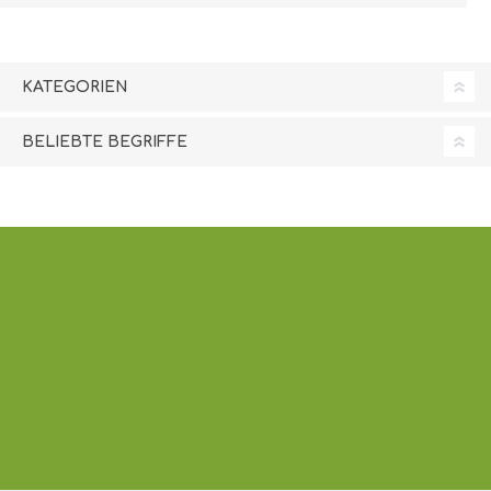
(DE,SE,NO,FI,RO,PL)
KATEGORIEN
BELIEBTE BEGRIFFE