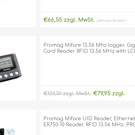
€66,55 zzgl. MwSt.
exklusive
Versand
Promag Mifare 13.56 Mhz logger. G
Card Reader RFID 13.56 MHz with LC
€79,95 zzgl.
€120,30 zzgl. MwSt.
MwSt.
exklusive
Versand
Promag Mifare UID Reader, Ethernet
ER750-10 Reader RFID 13.56 MHz. PR