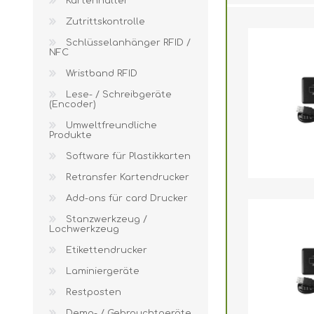
Kartenhalter
Wristband RFID
Zutrittskontrolle
Lese- / Schreibg
Schlüsselanhänger RFID /
NFC
Umweltfreundlic
Wristband RFID
Software für Plas
Lese- / Schreibgeräte
(Encoder)
Retransfer Karte
Umweltfreundliche
Add-ons für card
Produkte
Software für Plastikkarten
Stanzwerkzeug 
Retransfer Kartendrucker
Etikettendrucker
Add-ons für card Drucker
Laminiergeräte
Stanzwerkzeug /
Lochwerkzeug
Restposten
Etikettendrucker
Demo- / Gebrauc
Laminiergeräte
Mifare®
Restposten
Demo- / Gebrauchtgeräte