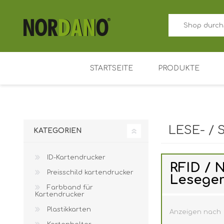
STARTSEITE
PRODUKTE
ID-Kartendrucker
Preisschild kart
LESE- /
KATEGORIEN
Farbband für Ka
ID-Kartendrucker
Plastikkarten
RFID / 
Preisschild kartendrucker
Kartenhalter
Leseger
Farbband für
Zutrittskontrolle
Kartendrucker
Plastikkarten
Anzeigen nach
Schlüsselanhäng