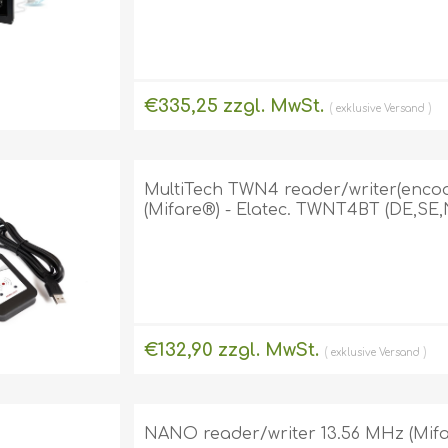
€335,25 zzgl. MwSt.
exklusive
Versand
MultiTech TWN4 reader/writer(encode
(Mifare®) - Elatec. TWNT4BT (DE,SE,
€132,90 zzgl. MwSt.
exklusive
Versand
NANO reader/writer 13.56 MHz (Mifar