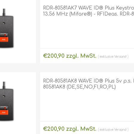
RDR-80581AK7 WAVE ID® Plus Keystrok
13.56 MHz (Mifare®) - RFIDeas. RDR-
€200,90 zzgl. MwSt.
exklusive
Versand
RDR-80581AK8 WAVE ID® Plus 5v p.s. 
80581AK8 (DE,SE,NO,FI,RO,PL)
€200,90 zzgl. MwSt.
exklusive
Versand