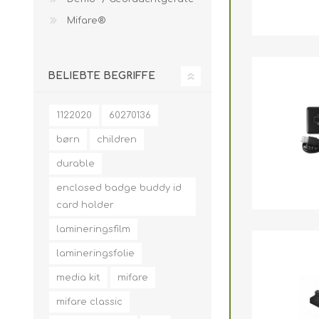
Mifare®
BELIEBTE BEGRIFFE
1122020
60270136
børn
children
durable
enclosed badge buddy id
card holder
lamineringsfilm
lamineringsfolie
media kit
mifare
mifare classic