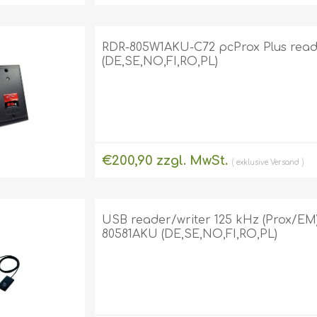
RDR-805W1AKU-C72 pcProx Plus read
(DE,SE,NO,FI,RO,PL)
€200,90 zzgl. MwSt.
exklusive
Versand
USB reader/writer 125 kHz (Prox/EM)
80581AKU (DE,SE,NO,FI,RO,PL)