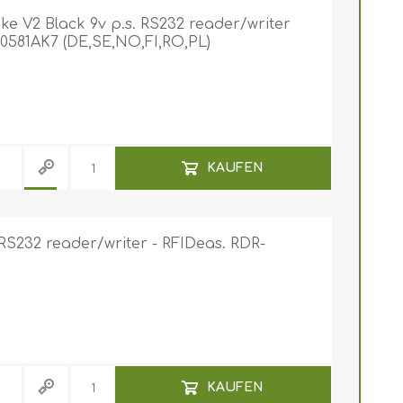
e V2 Black 9v p.s. RS232 reader/writer
80581AK7 (DE,SE,NO,FI,RO,PL)
KAUFEN
RS232 reader/writer - RFIDeas. RDR-
KAUFEN