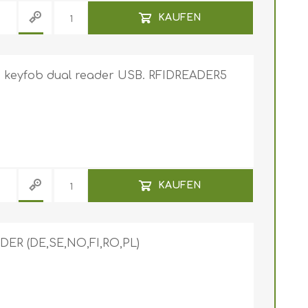
KAUFEN
nd keyfob dual reader USB. RFIDREADER5
weis-Jojo
ziehbare
achgewebtes
srollen mit
sselband
uck
achgewebtes
KAUFEN
selband mit Jojo
eltfreundlich
gewebtes
sselband
ER (DE,SE,NO,FI,RO,PL)
achgewebtes
sselband mit
uck