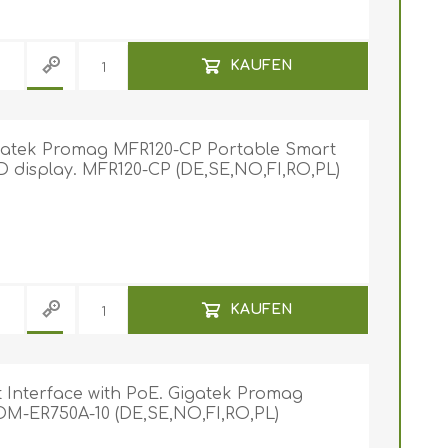
KAUFEN
igatek Promag MFR120-CP Portable Smart
D display. MFR120-CP (DE,SE,NO,FI,RO,PL)
KAUFEN
 Interface with PoE. Gigatek Promag
OM-ER750A-10 (DE,SE,NO,FI,RO,PL)