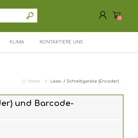
(0)
KLIMA
KONTAKTIERE UNS
REGISTRIERUNG
ANMELDEN
Treiber / Software
Unterstützung / Service
Home
Lese- / Schreibgeräte (Encoder)
Mein Konto
Hauptseite
der) und Barcode-
Leasing oder Miete
Suchen