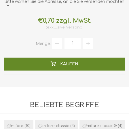
Bitte wählen Sie die Adresse, an die Sie versenden möchten
€0,70 zzgl. MwSt.
exklusive
Versand
Menge:
KAUFEN
BELIEBTE BEGRIFFE
mifare
(10)
mifare classic
(3)
mifare classic®
(4)