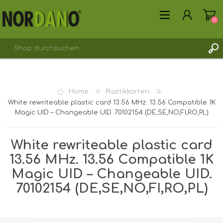
(0)
REGISTRIERUNG
Home
Plastikkarten
ANMELDEN
White rewriteable plastic card 13.56 MHz. 13.56 Compatible 1K
Magic UID – Changeable UID. 70102154 (DE,SE,NO,FI,RO,PL)
White rewriteable plastic card
13.56 MHz. 13.56 Compatible 1K
Magic UID – Changeable UID.
70102154 (DE,SE,NO,FI,RO,PL)
Versandgewicht [shipping_weight]:
0,0110 kg