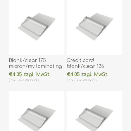
Blank/clear 175
Credit card
micron/my laminating
blank/clear 125
pouch 64 x 108 mm hot
micron/my laminating
€4,05 zzgl. MwSt.
€4,05 zzgl. MwSt.
lamination 100 pieces.
pouch 54 x 86 mm hot
exklusive
Versand
exklusive
Versand
60270014A
lamination 100 pieces.
(DE,SE,NO,FI,RO,PL)
60270001
(DE,SE,NO,FI,RO,PL)