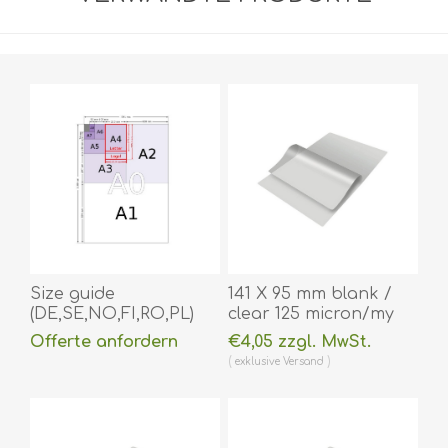
Size guide
141 X 95 mm blank /
(DE,SE,NO,FI,RO,PL)
clear 125 micron/my
laminating pouch hot
Offerte anfordern
€4,05 zzgl. MwSt.
lamination 100 pieces.
exklusive
Versand
60270043
(DE,SE,NO,FI,RO,PL)