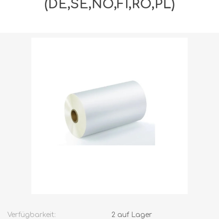
(DE,SE,NO,FI,RO,PL)
Versandgewicht [shipping_weight]:
35,0000 kg
Verfügbarkeit:
2 auf Lager