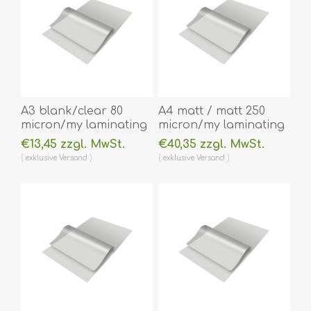
A3 blank/clear 80
A4 matt / matt 250
micron/my laminating
micron/my laminating
pouch 303 x 426 mm
pouch 216 x 303 mm
€13,45 zzgl. MwSt.
€40,35 zzgl. MwSt.
hot lamination 100
hot lamination 100
exklusive
Versand
exklusive
Versand
pieces. 60270076
pieces. 60270053A
(DE,SE,NO,FI,RO,PL)
(DE,SE,NO,FI,RO,PL)