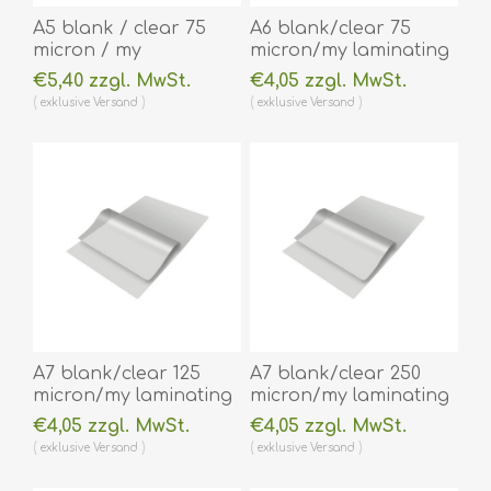
A5 blank / clear 75
A6 blank/clear 75
micron / my
micron/my laminating
laminating pouch 154
pouch 111 x 154 mm hot
€5,40 zzgl. MwSt.
€4,05 zzgl. MwSt.
x 216 mm hot
lamination 100 pieces.
exklusive
Versand
exklusive
Versand
lamination 100 pieces.
60270034
60270038
(DE,SE,NO,FI,RO,PL)
(DE,SE,NO,FI,RO,PL)
A7 blank/clear 125
A7 blank/clear 250
micron/my laminating
micron/my laminating
pouch 75 x 105 mm hot
pouch 74 x 105 mm hot
€4,05 zzgl. MwSt.
€4,05 zzgl. MwSt.
lamination 100 pieces.
lamination 100 pieces.
exklusive
Versand
exklusive
Versand
60270028
60270024
(DE,SE,NO,FI,RO,PL)
(DE,SE,NO,FI,RO,PL)