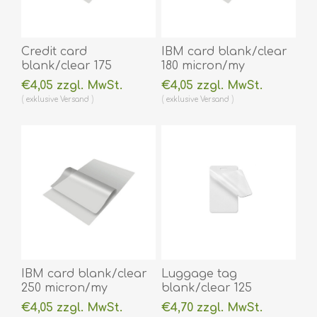
Credit card
IBM card blank/clear
blank/clear 175
180 micron/my
micron/my laminating
laminating pouch 59 x
€4,05 zzgl. MwSt.
€4,05 zzgl. MwSt.
pouch 54 x 86 mm hot
83 mm hot lamination
exklusive
Versand
exklusive
Versand
lamination 100 pieces.
100 pieces. 60270005
60270002
(DE,SE,NO,FI,RO,PL)
(DE,SE,NO,FI,RO,PL)
IBM card blank/clear
Luggage tag
250 micron/my
blank/clear 125
laminating pouch 59 x
micron/my laminating
€4,05 zzgl. MwSt.
€4,70 zzgl. MwSt.
83 mm hot lamination
pouch 64 x 106 mm