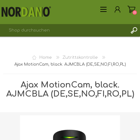
(0)
REGISTRIERUNG
Home
Zutrittskontrolle
ANMELDEN
Ajax MotionCam, black. AJMCBLA (DE,SE,NO,FI,RO,PL)
Ajax MotionCam, black.
AJMCBLA (DE,SE,NO,FI,RO,PL)
Versandgewicht [shipping_weight]:
0,2000 kg