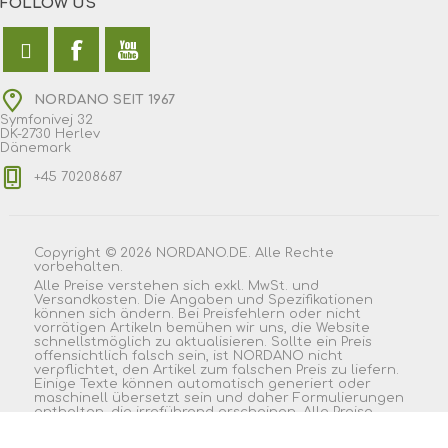
FOLLOW US
NORDANO SEIT 1967
Symfonivej 32
DK-2730 Herlev
Dänemark
+45 70208687
Copyright © 2026 NORDANO.DE. Alle Rechte
vorbehalten.
Alle Preise verstehen sich exkl. MwSt. und
Versandkosten. Die Angaben und Spezifikationen
können sich ändern. Bei Preisfehlern oder nicht
vorrätigen Artikeln bemühen wir uns, die Website
schnellstmöglich zu aktualisieren. Sollte ein Preis
offensichtlich falsch sein, ist NORDANO nicht
verpflichtet, den Artikel zum falschen Preis zu liefern.
Einige Texte können automatisch generiert oder
maschinell übersetzt sein und daher Formulierungen
enthalten, die irreführend erscheinen. Alle Preise
wurden exklusive Steuer angegeben. Exklusive
Versand
|