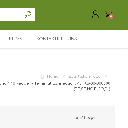
(0)
KLIMA
KONTAKTIERE UNS
REGISTRIERUNG
ANMELDEN
Treiber / Software
Unterstützung / Service
Home
Zutrittskontrolle
Mein Konto
gno™ 40 Reader - Terminal Connection. 40TKS-00-000000
(DE,SE,NO,FI,RO,PL)
Hauptseite
Leasing oder Miete
Suchen
Auf Lager