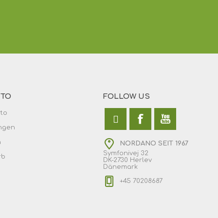
NTO
FOLLOW US
to
ngen
n
NORDANO SEIT 1967
Symfonivej 32
rb
DK-2730 Herlev
Dänemark
+45 70208687