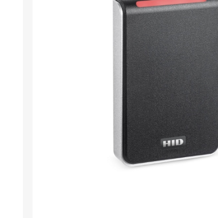
Wristband RFID
Lese- / Schreibg
Umweltfreundlic
Software für Plas
Retransfer Karte
Add-ons für card
Stanzwerkzeug 
Etikettendrucker
Laminiergeräte
Restposten
Demo- / Gebrauc
Mifare®