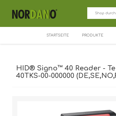
STARTSEITE
PRODUKTE
ID-Kartendrucker
Preisschild kart
HID® Signo™ 40 Reader - Te
Farbband für Ka
40TKS-00-000000 (DE,SE,NO,F
Plastikkarten
Kartenhalter
Versandgewicht [shipping_weight]:
1,0000 kg
Zutrittskontrolle
Schlüsselanhäng