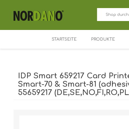
STARTSEITE
PRODUKTE
ID-Kartendrucker
Preisschild kart
IDP Smart 659217 Card Print
Farbband für Ka
Smart-70 & Smart-81 (adhesive
55659217 (DE,SE,NO,FI,RO,PL
Plastikkarten
Kartenhalter
Versandgewicht [shipping_weight]:
0,1000 kg
Zutrittskontrolle
Schlüsselanhäng