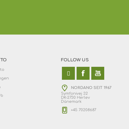
NTO
FOLLOW US
to
ngen
n
NORDANO SEIT 1967
Symfonivej 32
rb
DK-2730 Herlev
Dänemark
+45 70208687