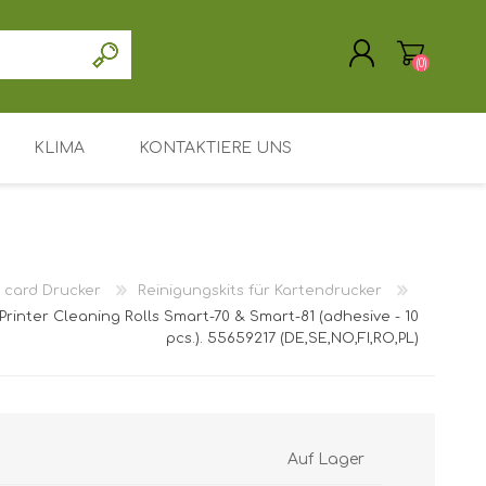
(0)
KLIMA
KONTAKTIERE UNS
REGISTRIERUNG
ANMELDEN
Treiber / Software
Unterstützung / Service
 card Drucker
Reinigungskits für Kartendrucker
Mein Konto
Printer Cleaning Rolls Smart-70 & Smart-81 (adhesive - 10
pcs.). 55659217 (DE,SE,NO,FI,RO,PL)
Hauptseite
Leasing oder Miete
Suchen
Auf Lager