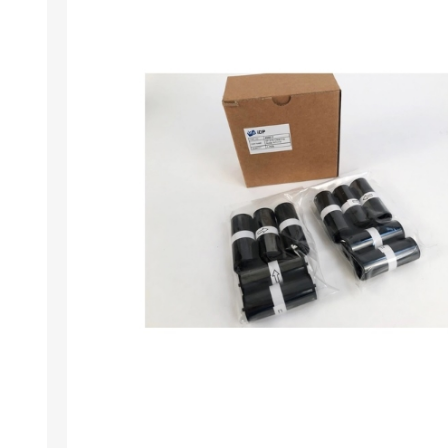
Wristband RFID
Lese- / Schreibg
Umweltfreundlic
Software für Plas
Retransfer Karte
Add-ons für card
Stanzwerkzeug 
Etikettendrucker
Laminiergeräte
Restposten
Demo- / Gebrauc
Mifare®