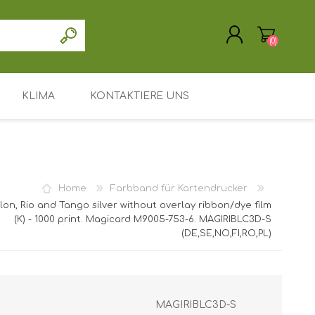
(0)
KLIMA
KONTAKTIERE UNS
REGISTRIERUNG
ANMELDEN
Treiber / Software
Unterstützung / Service
Home
Farbband für Kartendrucker
Mein Konto
on, Rio and Tango silver without overlay ribbon/dye film
(K) - 1000 print. Magicard M9005-753-6. MAGIRIBLC3D-S
Hauptseite
(DE,SE,NO,FI,RO,PL)
Leasing oder Miete
Suchen
MAGIRIBLC3D-S