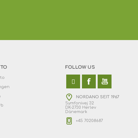
NTO
FOLLOW US
to
ngen
n
NORDANO SEIT 1967
Symfonivej 32
rb
DK-2730 Herlev
Dänemark
+45 70208687