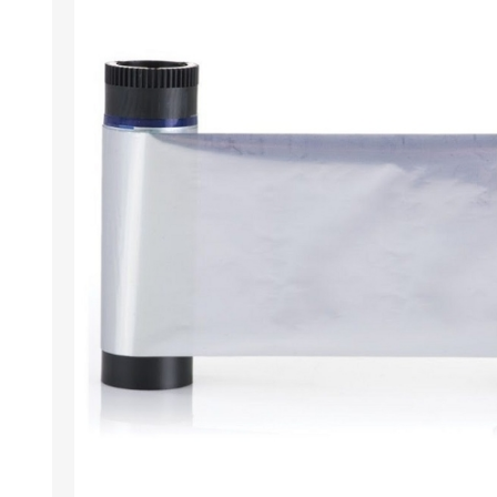
Wristband RFID
Lese- / Schreibg
Umweltfreundlic
Software für Plas
Retransfer Karte
Add-ons für card
Stanzwerkzeug 
Etikettendrucker
Laminiergeräte
Restposten
Demo- / Gebrauc
Mifare®