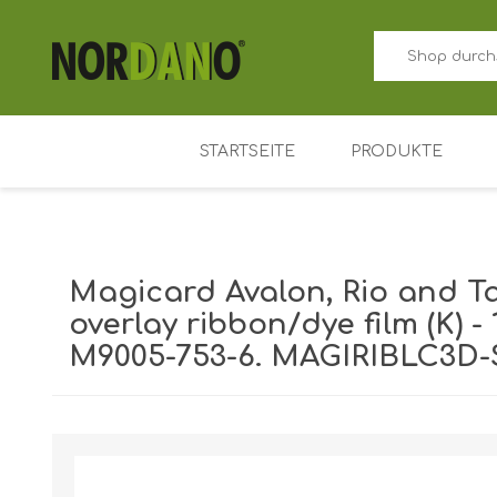
STARTSEITE
PRODUKTE
ID-Kartendrucker
Preisschild kart
Magicard Avalon, Rio and Ta
Farbband für Ka
overlay ribbon/dye film (K) -
M9005-753-6. MAGIRIBLC3D-S
Plastikkarten
Kartenhalter
Versandgewicht [shipping_weight]:
0,1725 kg
Zutrittskontrolle
Schlüsselanhäng