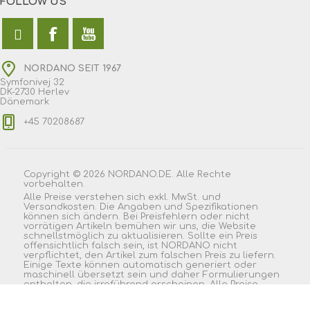
FOLLOW US
NORDANO SEIT 1967
Symfonivej 32
DK-2730 Herlev
Dänemark
+45 70208687
Copyright © 2026 NORDANO.DE. Alle Rechte
vorbehalten.
Alle Preise verstehen sich exkl. MwSt. und
Versandkosten. Die Angaben und Spezifikationen
können sich ändern. Bei Preisfehlern oder nicht
vorrätigen Artikeln bemühen wir uns, die Website
schnellstmöglich zu aktualisieren. Sollte ein Preis
offensichtlich falsch sein, ist NORDANO nicht
verpflichtet, den Artikel zum falschen Preis zu liefern.
Einige Texte können automatisch generiert oder
maschinell übersetzt sein und daher Formulierungen
enthalten, die irreführend erscheinen. Alle Preise
wurden exklusive Steuer angegeben. Exklusive
Versand
|