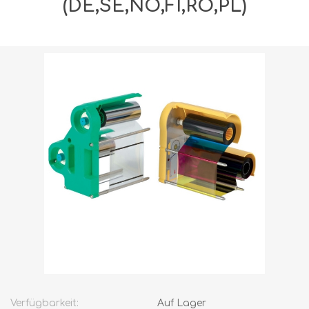
(DE,SE,NO,FI,RO,PL)
Versandgewicht [shipping_weight]:
0,7050 kg
Verfügbarkeit:
Auf Lager