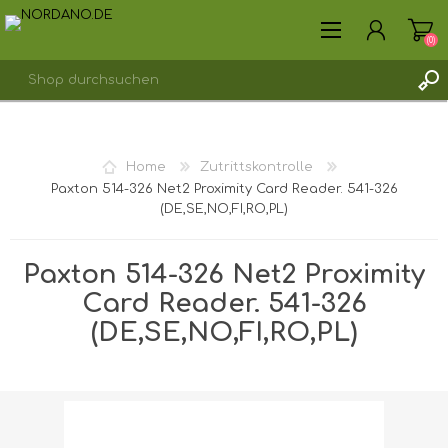
(0)
REGISTRIERUNG
Home
Zutrittskontrolle
ANMELDEN
Paxton 514-326 Net2 Proximity Card Reader. 541-326
(DE,SE,NO,FI,RO,PL)
Paxton 514-326 Net2 Proximity
Card Reader. 541-326
(DE,SE,NO,FI,RO,PL)
Versandgewicht [shipping_weight]:
1,0000 kg