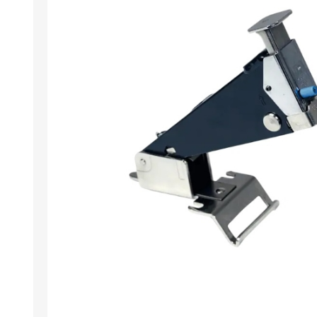
Wristband RFID
Lese- / Schreibg
Umweltfreundlic
Software für Plas
Retransfer Karte
Add-ons für card
Stanzwerkzeug 
Etikettendrucker
Laminiergeräte
Restposten
Demo- / Gebrauc
Mifare®