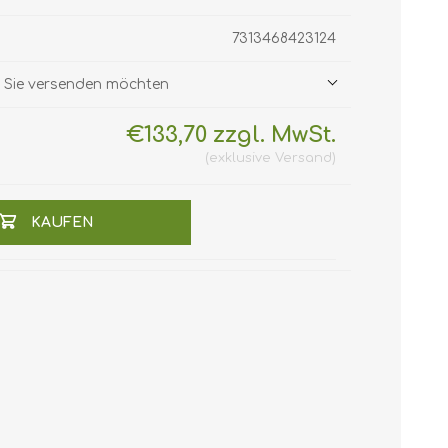
7313468423124
ie Sie versenden möchten
€133,70 zzgl. MwSt.
exklusive
Versand
KAUFEN