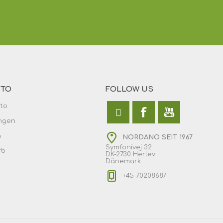
NTO
FOLLOW US
to
ngen
n
NORDANO SEIT 1967
Symfonivej 32
rb
DK-2730 Herlev
Dänemark
+45 70208687