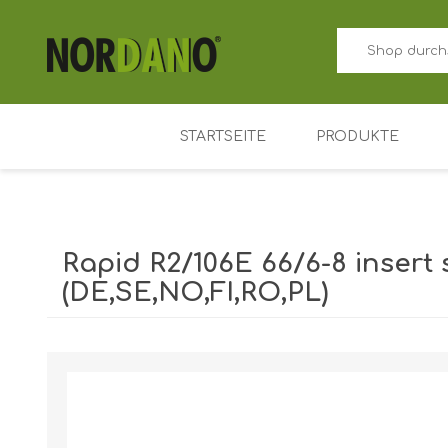
STARTSEITE
PRODUKTE
ID-Kartendrucker
Preisschild kart
Rapid R2/106E 66/6-8 insert 
Farbband für Ka
(DE,SE,NO,FI,RO,PL)
Plastikkarten
Versandgewicht [shipping_weight]:
0,6000 kg
Kartenhalter
Zutrittskontrolle
Schlüsselanhäng