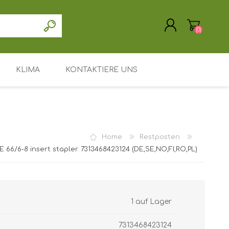
(0)
KLIMA
KONTAKTIERE UNS
REGISTRIERUNG
ANMELDEN
Treiber / Software
Unterstützung / Service
Home
Restposten
Mein Konto
E 66/6-8 insert stapler. 7313468423124 (DE,SE,NO,FI,RO,PL)
Hauptseite
Leasing oder Miete
Suchen
1 auf Lager
7313468423124