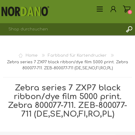
(0)
REGISTRIERUNG
Home
Farbband für Kartendrucker
ANMELDEN
Zebra series 7 ZXP7 black ribbon/dye film 5000 print. Zebra
800077-711. ZEB-800077-711 (DE,SE,NO,FI,RO,PL)
Zebra series 7 ZXP7 black
ribbon/dye film 5000 print.
Zebra 800077-711. ZEB-800077-
711 (DE,SE,NO,FI,RO,PL)
Versandgewicht [shipping_weight]:
0,3500 kg